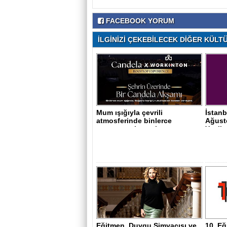
FACEBOOK YORUM
İLGİNİZİ ÇEKEBİLECEK DİĞER KÜLTÜ
Mum ışığıyla çevrili
İstanb
atmosferinde binlerce
Ağusto
sanatseveri zengi..
Yenika
Eğitmen, Duygu Simyacısı ve
10. Eğ