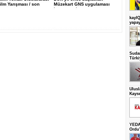
ilm Yarışması / son
Müzekart GNS uygulaması
kapsamında ..
kayIQ
yapay
Sudan
Türki
Ulusl
Kayse
YEDAŞ
Ordu'