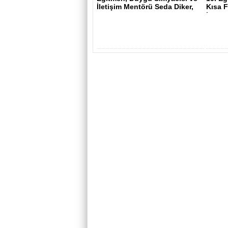
İletişim Mentörü Seda Diker,
Kısa F
yen..
baş..