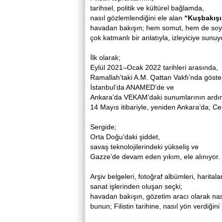
tarihsel, politik ve kültürel bağlamda,
nasıl gözlemlendiğini ele alan
“Kuşbakışı 
havadan bakışın; hem somut, hem de soyu
çok katmanlı bir anlatıyla, izleyiciye sunuy
İlk olarak;
Eylül 2021–Ocak 2022 tarihleri arasında,
Ramallah’taki A.M. Qattan Vakfı’nda göster
İstanbul’da ANAMED’de ve
Ankara’da VEKAM’daki sunumlarının ardı
14 Mayıs itibariyle, yeniden Ankara’da; Ce
Sergide;
Orta Doğu’daki şiddet,
savaş teknolojilerindeki yükseliş ve
Gazze’de devam eden yıkım, ele alınıyor.
Arşiv belgeleri, fotoğraf albümleri, harital
sanat işlerinden oluşan seçki;
havadan bakışın, gözetim aracı olarak nası
bunun; Filistin tarihine, nasıl yön verdiğini 