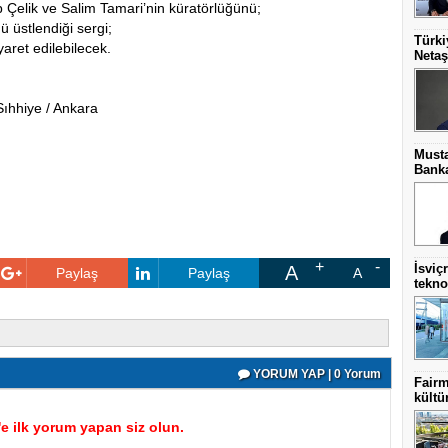
Çelik ve Salim Tamari’nin küratörlüğünü;
 üstlendiği sergi;
Türki
yaret edilebilecek.
Netaş
ıhhiye / Ankara
Musta
Banka
İsviç
A
Paylaş
Paylaş
A
teknol
YORUM YAP | 0 Yorum
Fairm
kültü
 ilk yorum yapan siz olun.