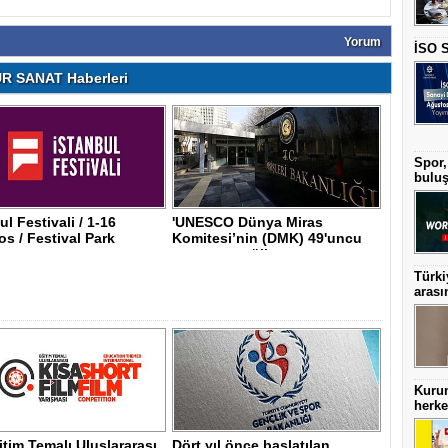
Yorum
İSO S
R SANAT Haberleri
Spor,
buluş
ul Festivali / 1-16
'UNESCO Dünya Miras
s / Festival Park
Komitesi’nin (DMK) 49'uncu
pı..
oturumuna ülk..
Türki
arası
Kurum
herkes
itim Temalı Uluslararası
Dört yıl önce başlatılan