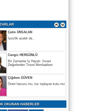
Çetin ÜNSALAN
İşsizlik azaldı da…
ZARLAR
Cengiz HERGÜNLÜ
Bir Zamanlar İş Hayatı: İnsani
Değerlerden Tinsel Menfaatlere
Çiğdem GÜVEN
Öneri havuzu mu, toz toplayan kutu mu?
Sezer KOYUN
Köprüden geçen araç değil,
sözleşmeden geçen risk
Ceyda AYSUNA TÜRKYILMAZ
K OKUNAN HABERLER
Güney Kore’den yükselen trend: