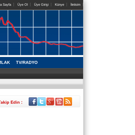
a Sayfa
Üye Ol
Üye Girişi
Künye
İletisim
MLAK
TV/RADYO
Sezer KOYUN
Köprüden geçen araç değil,
Takip Edin :
sözleşmeden geçen risk
Ceyda AYSUNA TÜRKYILMAZ
Güney Kore’den yükselen trend:
Dopamin siteleri