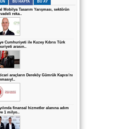
Dopamin siteleri
ÜN
BU HAFTA
BU AY
al Mobilya Tasarım Yarışması, sektörün
vadeli reka..
Çetin ÜNSALAN
İşsizlik azaldı da…
ye Cumhuriyeti ile Kuzey Kıbrıs Türk
riyeti arasın..
 ticari araçların Dereköy Gümrük Kapısı'nı
nmasıyl..
yılında finansal hizmetler alanına adım
ve 1 milyo..