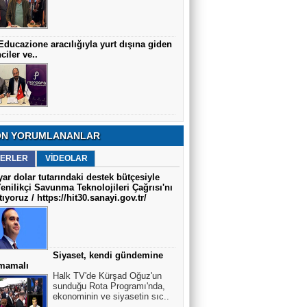
Educazione aracılığıyla yurt dışına giden
ciler ve..
N YORUMLANANLAR
ERLER
VİDEOLAR
yar dolar tutarındaki destek bütçesiyle
Yenilikçi Savunma Teknolojileri Çağrısı'nı
tıyoruz / https://hit30.sanayi.gov.tr/
Siyaset, kendi gündemine
lmamalı
Halk TV'de Kürşad Oğuz'un
sunduğu Rota Programı'nda,
ekonominin ve siyasetin sıc..