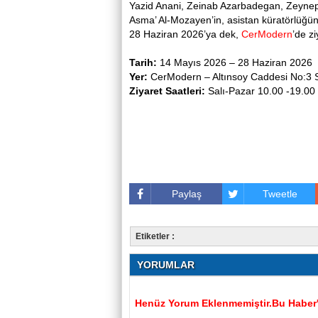
Yazid Anani, Zeinab Azarbadegan, Zeynep 
Asma’ Al-Mozayen’in, asistan küratörlüğünü
28 Haziran 2026’ya dek,
CerModern
’de zi
Tarih:
14 Mayıs 2026 – 28 Haziran 2026
Yer:
CerModern – Altınsoy Caddesi No:3 S
Ziyaret Saatleri:
Salı-Pazar 10.00 -19.00
Paylaş
Tweetle
Etiketler :
YORUMLAR
Henüz Yorum Eklenmemiştir.Bu Haber'e