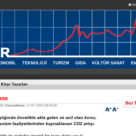
An
OMOBİL
TEKNOLOJİ
TURİZM
GIDA
KÜLTÜR SANAT
E
Köşe Yazarları
izm
Bizi 
:00
Güncelleme:
17-07-2023 09:55:00
şlığında öncelikle akla gelen ve acil olan konu;
urizm faaliyetlerinden kaynaklanan CO2 artışı.
de ile eşdeğer önemli bir konu daha var ki,