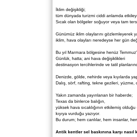
İklim değişikliği;
tüm dünyada turizmi ciddi anlamda etkiley
Sıcak olan bölgeler soğuyor veya tam ter
Günümüz iklim olaylarını gözlemleyerek 
iklim, hava olayları neredeyse her gün de
Bu yıl Marmara bölgesine henüz Temmuz'da 
Günlük, hatta; ani hava değişiklikleri
destinasyon tercihlerinde ve tatil planlarınd
Denizde, gölde, nehirde veya kıyılarda yapı
Dalış, sörf, rafting, tekne gezileri, yüzme,
Yakın zamanda yayınlanan bir haberde;
Texas da binlerce balığın,
yüksek hava sıcaklığının etkilemiş olduğu 
kıyıya vurduğu yazıyor.
Bu durum; hem canlılar, hem insanlar, hem
Antik kentler sel baskınına karşı nasıl