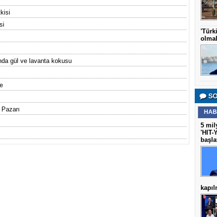
kisi
si
'Türk
olmal
ında gül ve lavanta kokusu
me
SO
 Pazarı
HAB
5 mil
'HIT-
başla
kapı