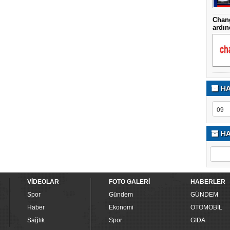
Chan
ardın
HA
HA
VİDEOLAR
FOTO GALERİ
HABERLER
Spor
Gündem
GÜNDEM
Haber
Ekonomi
OTOMOBİL
Sağlık
Spor
GIDA