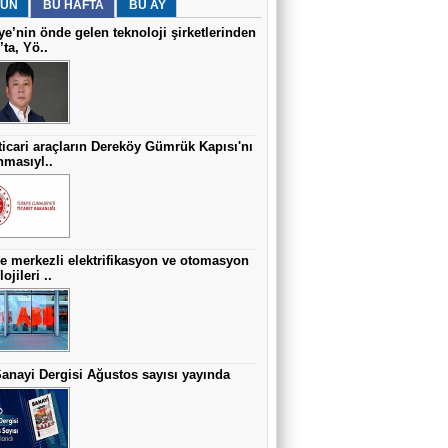
ÜN
BU HAFTA
BU AY
Dopamin siteleri
ye’nin önde gelen teknoloji şirketlerinden
’ta, Yö..
Çetin ÜNSALAN
İşsizlik azaldı da…
 ticari araçların Dereköy Gümrük Kapısı'nı
nmasıyl..
re merkezli elektrifikasyon ve otomasyon
ojileri ..
anayi Dergisi Ağustos sayısı yayında