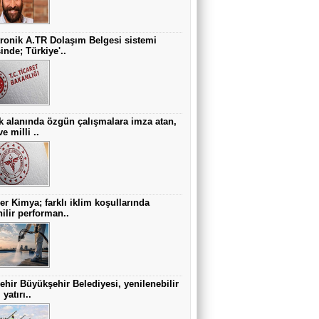
tronik A.TR Dolaşım Belgesi sistemi
inde; Türkiye'..
k alanında özgün çalışmalara imza atan,
ve milli ..
er Kimya; farklı iklim koşullarında
ilir performan..
ehir Büyükşehir Belediyesi, yenilenebilir
 yatırı..