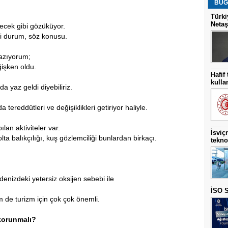
BUG
Türki
Netaş
ecek gibi gözüküyor.
si durum, söz konusu.
yazıyorum;
ğişken oldu.
Hafif
kulla
yaz geldi diyebiliriz.
a tereddütleri ve değişiklikleri getiriyor haliyle.
lan aktiviteler var.
İsviç
 olta balıkçılığı, kuş gözlemciliği bunlardan birkaçı.
teknol
denizdeki yetersiz oksijen sebebi ile
İSO S
 de turizm için çok çok önemli.
 korunmalı?