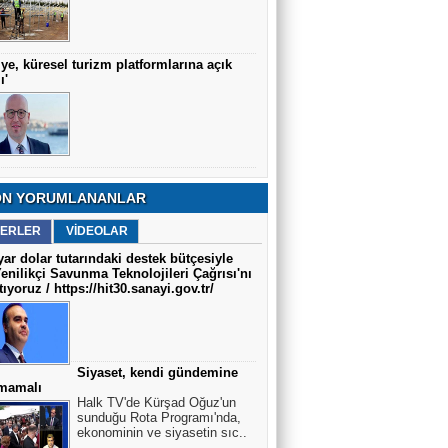
iye, küresel turizm platformlarına açık
ı'
N YORUMLANANLAR
ERLER
VİDEOLAR
yar dolar tutarındaki destek bütçesiyle
Yenilikçi Savunma Teknolojileri Çağrısı'nı
tıyoruz / https://hit30.sanayi.gov.tr/
Siyaset, kendi gündemine
lmamalı
Halk TV'de Kürşad Oğuz'un
sunduğu Rota Programı'nda,
ekonominin ve siyasetin sıc..