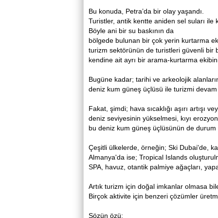
Bu konuda, Petra’da bir olay yaşandı.
Turistler, antik kentte aniden sel suları ile 
Böyle ani bir su baskının da
bölgede bulunan bir çok yerin kurtarma eki
turizm sektörünün de turistleri güvenli bir
kendine ait ayrı bir arama-kurtarma ekibin
Bugüne kadar; tarihi ve arkeolojik alanları
deniz kum güneş üçlüsü ile turizmi devam e
Fakat, şimdi; hava sıcaklığı aşırı artışı v
deniz seviyesinin yükselmesi, kıyı erozyonu
bu deniz kum güneş üçlüsünün de durum bö
Çeşitli ülkelerde, örneğin; Ski Dubai'de, 
Almanya'da ise; Tropical Islands oluşturu
SPA, havuz, otantik palmiye ağaçları, yap
Artık turizm için doğal imkanlar olmasa bile
Birçok aktivite için benzeri çözümler üretm
Sözün özü;